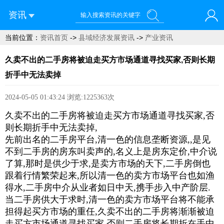
资讯
当前位置：
资讯首页
->
县域经济发展资讯
->
产业资讯
您好！欢迎来到青菜网
久卖不出的二手房将被迫走买方市场通道寻找买家,否则长期
折手中无法卖掉
2024-05-05 01:43:24
浏览:1225363次
久卖不出的二手房将被迫走买方市场通道寻找买家,否
则长期折手中无法卖掉,
先前出名的二手房平台,清一色的信息垄断资源,,是见
不到二手房的房东叫卖声的,名义上是房东定价,中介说
了算,那时是供少于求,是卖方市场的天下,二手房倒也
跟着行情繁荣起来,所以清一色的卖方市场平台也如渔
得水,二手房中介从业者如日中天,携手步入中产阶层.
当二手房供大于求时,清一色的卖方市场平台将不能承
担得起买方市场的重任,久卖不出的二手房将渐渐被迫
走买方市场通道寻找买家,否则二手房将长期折在手中