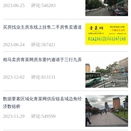
2023-06-25
评论:546283
买房找业主房东线上挂售二手房售卖通道
2023-06-24
评论:567421
相马卖房青菜网房东要约邀请于三行九弄
2023-12-02
评论:813131
数据要素区域化青菜网供应链县域边角经
济数链桥
2023-11-29
评论:549599