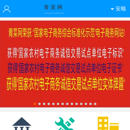
青 菜 网
安顺
青菜网
登录
注册
微信快速登录